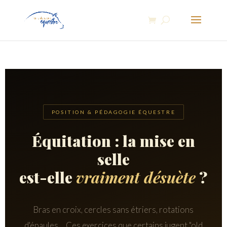
POSITION & PÉDAGOGIE ÉQUESTRE
Équitation : la mise en
selle
est-elle
vraiment désuète
?
Bras en croix, cercles sans étriers, rotations
d'épaules… Ces exercices que certains jugent "old