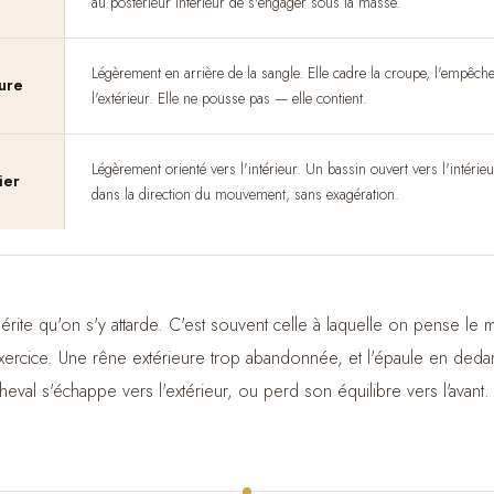
au postérieur intérieur de s'engager sous la masse.
Légèrement en arrière de la sangle. Elle cadre la croupe, l'empêche
ure
l'extérieur. Elle ne pousse pas — elle contient.
Légèrement orienté vers l'intérieur. Un bassin ouvert vers l'intérieur
ier
dans la direction du mouvement, sans exagération.
érite qu'on s'y attarde. C'est souvent celle à laquelle on pense le m
 l'exercice. Une rêne extérieure trop abandonnée, et l'épaule en de
heval s'échappe vers l'extérieur, ou perd son équilibre vers l'avant.