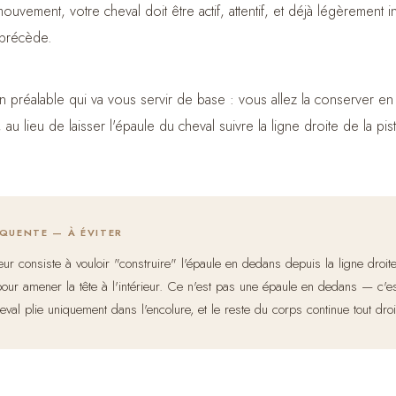
uvement, votre cheval doit être actif, attentif, et déjà légèrement i
 précède.
ion préalable qui va vous servir de base : vous allez la conserver en
 au lieu de laisser l'épaule du cheval suivre la ligne droite de la pis
ÉQUENTE — À ÉVITER
ur consiste à vouloir "construire" l'épaule en dedans depuis la ligne droite,
 pour amener la tête à l'intérieur. Ce n'est pas une épaule en dedans — c'e
val plie uniquement dans l'encolure, et le reste du corps continue tout droi