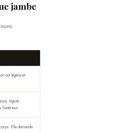
que jambe
i moins.
on est légère et
ieure, régule
l'extérieur.
e corps. Elle demande