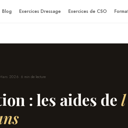
Blog
Exercices Dressage
Exercices de CSO
Format
Mars 2026
· 6 min de lecture
ion : les aides de
l
ans