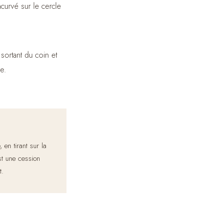
ncurvé sur le cercle
 sortant du coin et
te.
 en tirant sur la
st une cession
t.