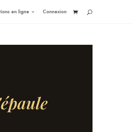
ions en ligne
Connexion
'épaule