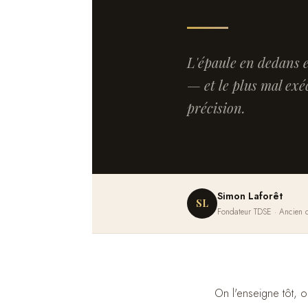
L'épaule en dedans 
— et le plus mal exé
précision.
Simon Laforêt
SL
Fondateur TDSE · Ancien c
On l'enseigne tôt, o