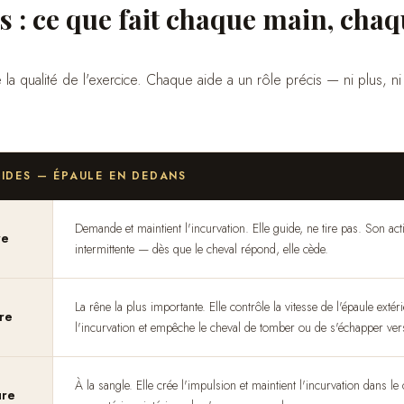
s : ce que fait chaque main, cha
e la qualité de l'exercice. Chaque aide a un rôle précis — ni plus, n
AIDES — ÉPAULE EN DEDANS
Demande et maintient l'incurvation. Elle guide, ne tire pas. Son acti
re
intermittente — dès que le cheval répond, elle cède.
La rêne la plus importante. Elle contrôle la vitesse de l'épaule extér
re
l'incurvation et empêche le cheval de tomber ou de s'échapper vers 
À la sangle. Elle crée l'impulsion et maintient l'incurvation dans l
ure