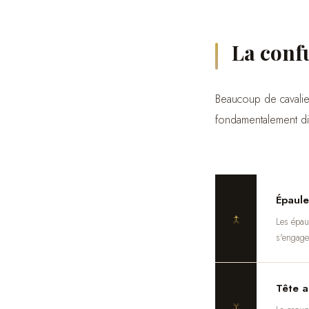
La conf
Beaucoup de cavalie
fondamentalement dif
Épaule
↑
Les épaul
s'engage
Tête a
↓