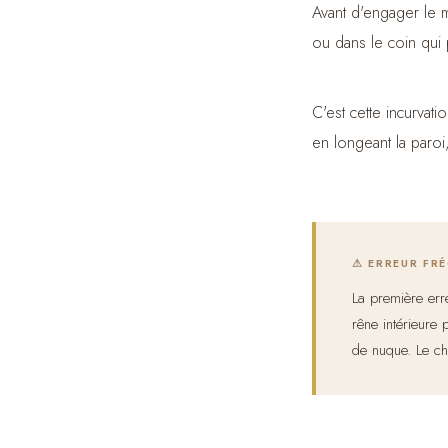
Avant d'engager le mo
ou dans le coin qui
C'est cette incurvat
en longeant la paroi,
⚠ ERREUR FR
La première erre
rêne intérieure
de nuque. Le che