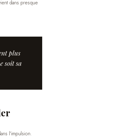
rvient dans presque
ent plus
 soit sa
der
ans l'impulsion.