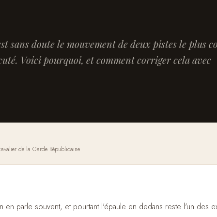
est sans doute le mouvement de deux pistes le plus 
cuté. Voici pourquoi, et comment corriger cela avec
avalier de la Garde Républicaine
n en parle souvent, et pourtant l'épaule en dedans reste l'un des ex