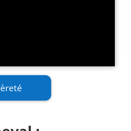
gèreté