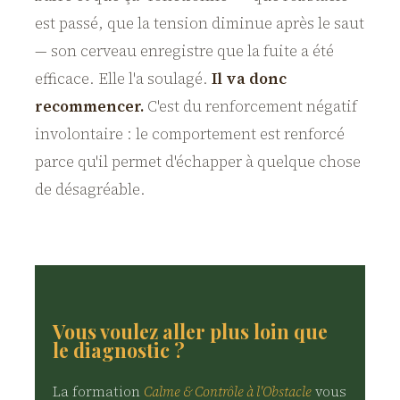
est passé, que la tension diminue après le saut
— son cerveau enregistre que la fuite a été
efficace. Elle l'a soulagé.
Il va donc
recommencer.
C'est du renforcement négatif
involontaire : le comportement est renforcé
parce qu'il permet d'échapper à quelque chose
de désagréable.
Vous voulez aller plus loin que
le diagnostic ?
La formation
Calme & Contrôle à l'Obstacle
vous