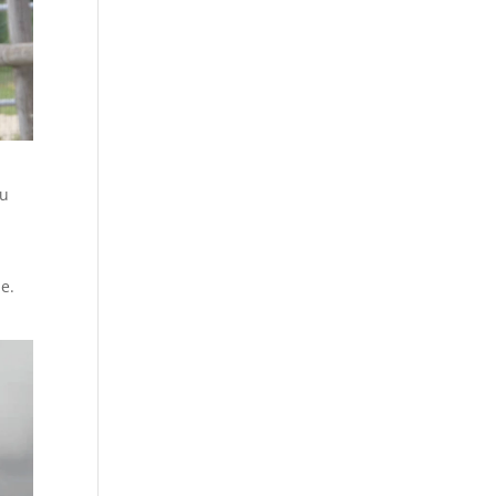
qu
me.