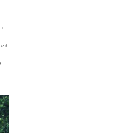
du
vait
a