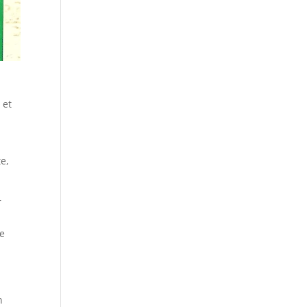
 et
e,
r
de
n