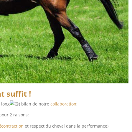
 suffit !
 long
) bilan de notre
collaboration
:
pour 2 raisons:
écontraction
et respect du cheval dans la performance)